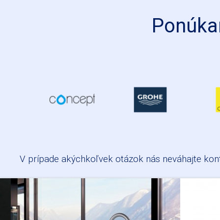
Ponúkam
CONCEPT
GROHE
V prípade akýchkoľvek otázok nás neváhajte
kon