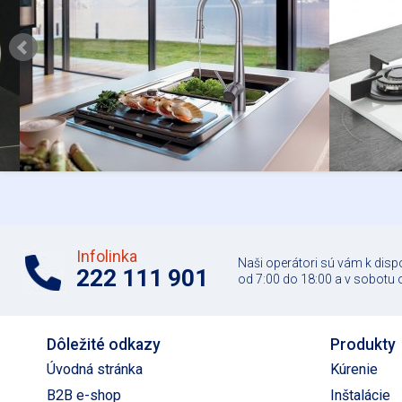
Infolinka
Naši operátori sú vám k disp
222 111 901
od 7:00 do 18:00 a v sobotu 
Dôležité odkazy
Produkty
Úvodná stránka
Kúrenie
B2B e-shop
Inštalácie