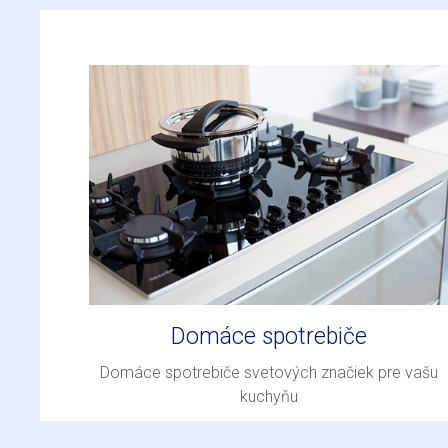
Domáce spotrebiče
Domáce spotrebiče svetových značiek pre vašu
kuchyňu