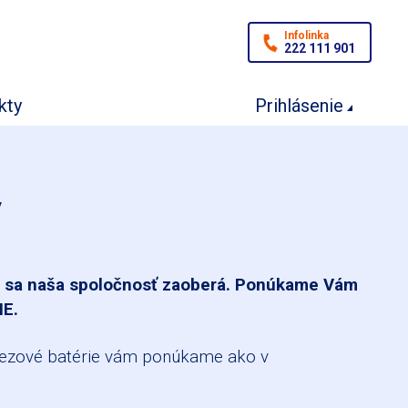
Infolinka
222 111 901
kty
Prihlásenie
y
i sa naša spoločnosť zaoberá. Ponúkame Vám
NE.
rezové batérie vám ponúkame ako v