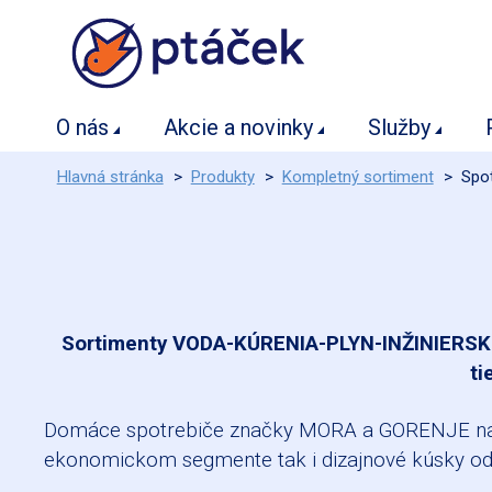
O nás
Akcie a novinky
Služby
Hlavná stránka
>
Produkty
>
Kompletný sortiment
>
Spot
Sortimenty VODA-KÚRENIA-PLYN-INŽINIERSKE 
ti
Domáce spotrebiče značky MORA a GORENJE nadc
ekonomickom segmente tak i dizajnové kúsky od