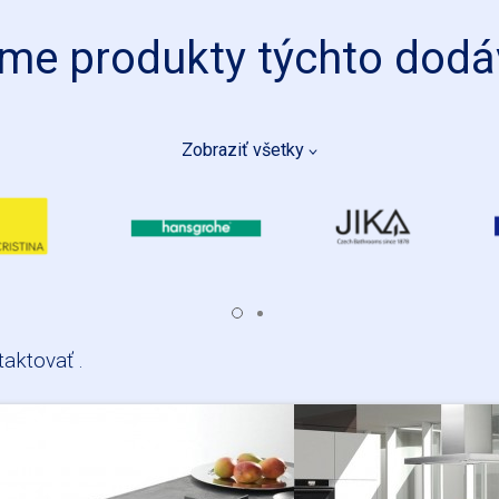
e produkty týchto dodá
Zobraziť všetky
CRISTINA
HANSGROHE
JIKA
taktovať
.