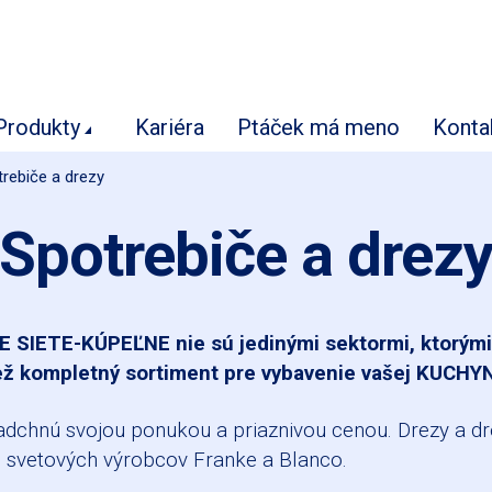
Produkty
Kariéra
Ptáček má meno
Konta
rebiče a drezy
Spotrebiče a drez
SIETE-KÚPEĽNE nie sú jedinými sektormi, ktorým
ež kompletný sortiment pre vybavenie vašej KUCHY
hnú svojou ponukou a priaznivou cenou. Drezy a d
 svetových výrobcov Franke a Blanco.