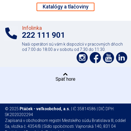
Katalógy a tlačoviny
Infolinka
222 111 901
Naši operátori sú vám k dispozícii v pracovných dňoch
od 7:00 do 18:00 a v sobotu od 7:30 do 11:30.
Podpořte
Podpo
Pod
nás
nás
nás
nás
na
na
na
na
Späť hore
síti
síti
YouT
Li
Instagram
Faceboo
© 2025
Ptáček - veľkoobchod, a.s.
| IČ 35814586 | DIČ DPH:
SK2020202294
Zapísaná v obchodnom registri Mestského súdu Bratislava III, oddiel
Sa, vložka č. 4354/B | Sídlo spoločnosti: Vajnorská 140, 831 04