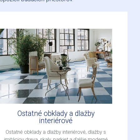
Ostatné obklady a dlažby
interiérové
Ostatné obklady a dlažby interiérové, dlažby s
imitáciou dreva, skaly, parkiet a ďalšie moderné