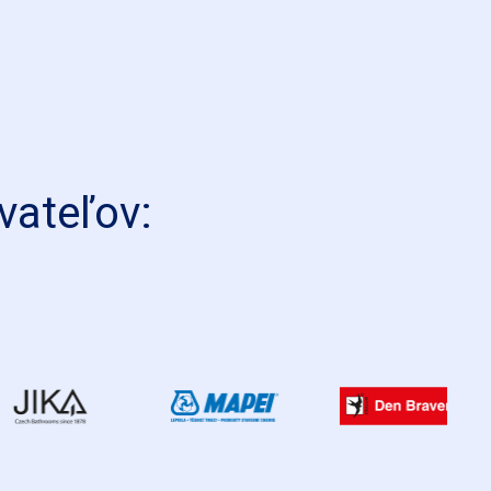
vateľov:
EN
JIKA
MAPEI
D
B