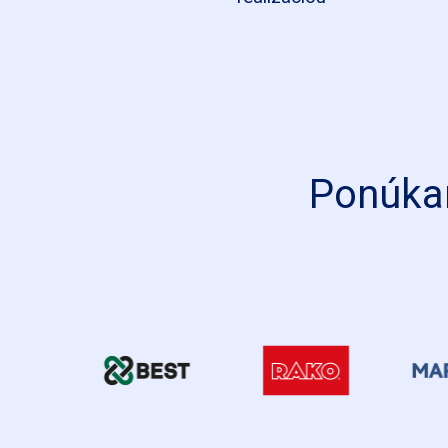
Ponúkam
BEST
RAKO