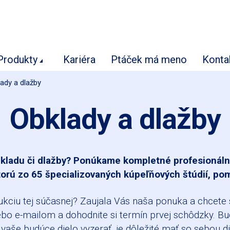
Produkty
Kariéra
Ptáček má meno
Konta
ady a dlažby
Obklady a dlažby
kladu či dlažby? Ponúkame kompletné profesionálne
rú zo 65 špecializovaných kúpeľňových štúdií, po
kciu tej súčasnej? Zaujala Vás naša ponuka a chcete 
alebo e-mailom a dohodnite si termín prvej schôdzky. 
vaše budúce dielo vyzerať, je dôležité mať so sebou di