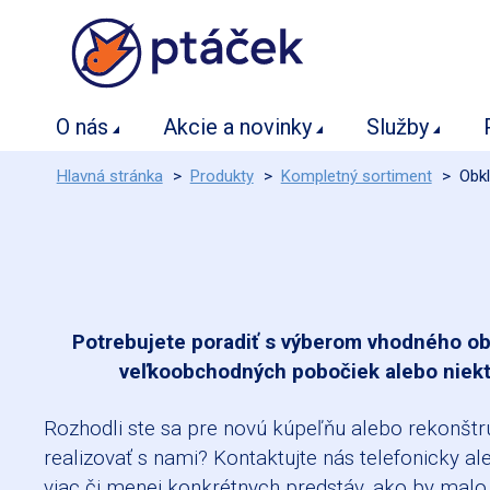
O nás
Akcie a novinky
Služby
Hlavná stránka
>
Produkty
>
Kompletný sortiment
>
Obkl
Potrebujete poradiť s výberom vhodného ob
veľkoobchodných pobočiek alebo niekto
Rozhodli ste sa pre novú kúpeľňu alebo rekonštru
realizovať s nami? Kontaktujte nás telefonicky 
viac či menej konkrétnych predstáv, ako by malo 