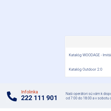
Katalóg WOODAGE - Imitá
Katalóg Outdoor 2.0
Infolinka
Naši operátori sú vám k disp
222 111 901
od 7:00 do 18:00 a v sobotu 