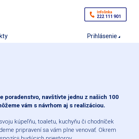
Infolinka
222 111 901
kty
Prihlásenie
 poradenstvo, navštívte jednu z našich 100
môžeme vám s návrhom aj s realizáciou.
svoju kúpeľňu, toaletu, kuchyňu či chodníček
Budeme pripravení sa vám plne venovať. Okrem
spozícii budúcich priestorov.