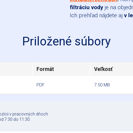
filtráciu vody
je na objedn
Ich prehľad nájdete aj
v l
Priložené súbory
Formát
Veľkosť
PDF
7.50 MB
ozícii v pracovných dňoch
od 7:30 do 11:30.