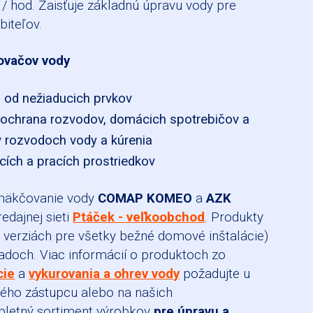
3 / hod. Zaisťuje základnú úpravu vody pre
biteľov.
ovačov vody
 od nežiaducich prvkov
a ochrana rozvodov, domácich spotrebičov a
 rozvodoch vody a kúrenia
ích a pracích prostriedkov
zmäkčovanie vody
COMAP KOMEO
a
AZK
redajnej sieti
Ptáček - veľkoobchod
. Produkty
verziách pre všetky bežné domové inštalácie)
ladoch. Viac informácií o produktoch zo
cie
a
vykurovania a ohrev vody
požadujte u
ého zástupcu alebo na našich
letný sortiment výrobkov
pre úpravu a