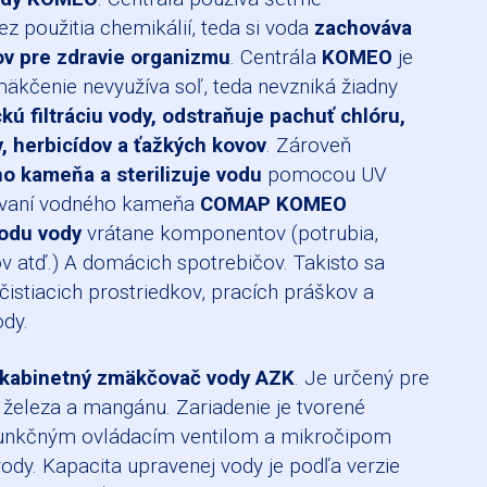
ez použitia chemikálií, teda si voda
zachováva
v pre zdravie organizmu
. Centrála
KOMEO
je
mäkčenie nevyužíva soľ, teda nevzniká žiadny
ú filtráciu vody, odstraňuje pachuť chlóru,
, herbicídov a ťažkých kovov
. Zároveň
o kameňa a sterilizuje vodu
pomocou UV
ovaní vodného kameňa
COMAP KOMEO
vodu vody
vrátane komponentov (potrubia,
lov atď.) A domácich spotrebičov. Takisto sa
čistiacich prostriedkov, pracích práškov a
ody.
kabinetný zmäkčovač vody AZK
. Je určený pre
železa a mangánu. Zariadenie je tvorené
funkčným ovládacím ventilom a mikročipom
ody. Kapacita upravenej vody je podľa verzie