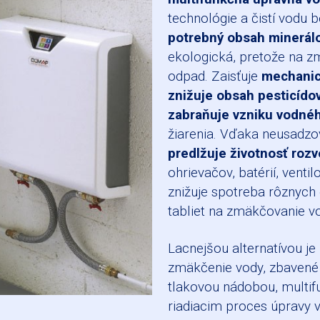
technológie a čistí vodu b
potrebný obsah minerálo
ekologická, pretože na z
odpad. Zaisťuje
mechanick
znižuje obsah pesticídov
zabraňuje vzniku vodnéh
žiarenia. Vďaka neusadz
predlžuje životnosť roz
ohrievačov, batérií, venti
znižuje spotreba rôznych 
tabliet na zmäkčovanie v
Lacnejšou alternatívou je
zmäkčenie vody, zbavené 
tlakovou nádobou, multi
riadiacim proces úpravy v