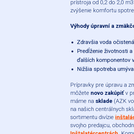
prístroja od 0,2 do 2,0 m
zvýšenie komfortu spotre
Výhody úpravní a zmäkč
Zdravšia voda očistená
Predĺženie životnosti 
ďalších komponentov v
Nižšia spotreba umývac
Prípravky pre úpravu a 
môžete
novo zakúpiť
v p
máme na
sklade
(AZK vo 
na našich centrálnych sk
sortimentu divízie
inštalá
svojho predajcu, obchodn
Inštalatércentrách
.
Komp