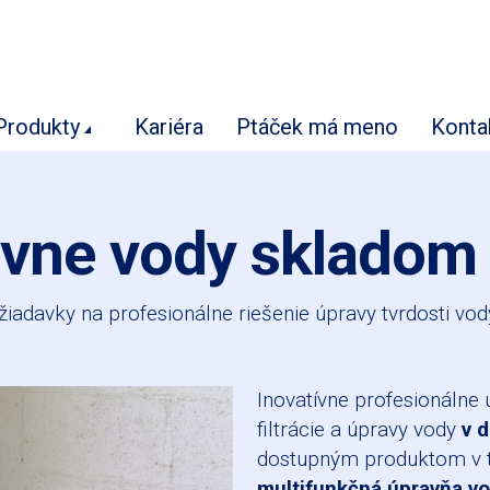
Produkty
Kariéra
Ptáček má meno
Konta
vne vody skladom
žiadavky na profesionálne riešenie úpravy tvrdosti vo
Inovatívne profesionálne
filtrácie a úpravy vody
v 
dostupným produktom v te
multifunkčná úpravňa 