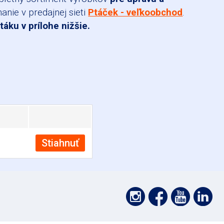
anie v predajnej sieti
Ptáček - veľkoobchod
.
etáku v prílohe nižšie.
Stiahnuť
Podpořte
Podpoř
Pod
P
nás
nás
nás
nás