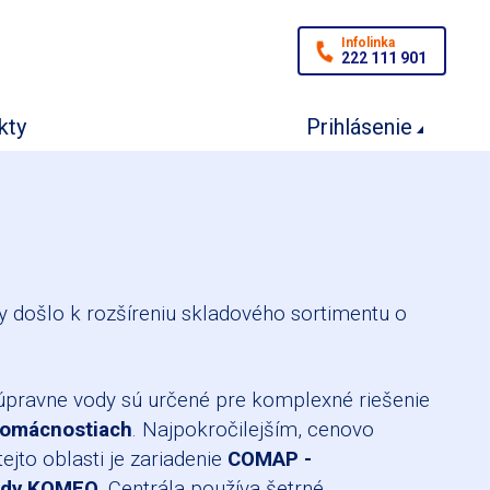
Infolinka
222 111 901
kty
Prihlásenie
dy došlo k rozšíreniu skladového sortimentu o
 úpravne vody sú určené pre komplexné riešenie
domácnostiach
. Najpokročilejším, cenovo
jto oblasti je zariadenie
COMAP -
vody KOMEO
. Centrála používa šetrné