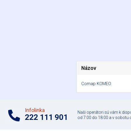
Názov
Comap KOMEO
Infolinka
Naši operátori sú vám k disp
222 111 901
od 7:00 do 18:00 a v sobotu 