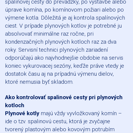
spalínovej cesty do prevádzky, po výstavbe alebo
úprave komína, po komínovom požiari alebo po
výmene kotla. Dôležitá je aj kontrola spalínových
ciest. V prípade plynových kotlov je potrebné ju
absolvovať minimálne raz ročne, pri
kondenzačných plynových kotloch raz za dva
roky. Servisní technici plynových zariadení
odporúčajú ako najvhodnejšie obdobie na servis
koniec vykurovacej sezóny, keďže práve vtedy je
dostatok času aj na prípadnú výmenu dielov,
ktoré nemusia byť skladom.
Ako kontrolovať spalinové cesty pri plynových
kotloch
Plynové kotly
majú vždy vyvložkovaný komín –
ide o tzv. spalinovú cestu, ktorá je zvyčajne
tvorený plastovým alebo kovovým potrubím