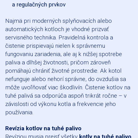
a regulačných prvkov
Najmä pri moderných splyňovacích alebo
automatických kotloch je vhodné prizvať
servisného technika. Pravidelná kontrola a
čistenie prispievajú nielen k správnemu
fungovaniu zariadenia, ale aj k nižšej spotrebe
paliva a dlhšej životnosti, pričom zároveň
pomáhajú chrániť životné prostredie. Ak kotol
nefunguje alebo nehorí správne, do ovzdušia sa
môže uvoľňovať viac škodlivín. Čistenie kotlov na
tuhé palivá sa odporúča aspoň trikrát ročne – v
závislosti od výkonu kotla a frekvencie jeho
používania.
Revízia kotlov na tuhé palivo
Revíziou musia prejsť všetky
kotly na tuhé palivo