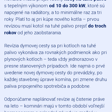
s tepelným výkonom
od 10 do 300 kW
, ktoré sú
napojené na radiátory, a to minimálne raz za tri
roky. Platí to aj pri kúpe nového kotla – prvou
revíziou musí kotol na tuhé palivo prejsť
do troch
rokov
od jeho zaobstarania.
Revízia dymovej cesty sa pri kotloch na tuhé
palivo vykonáva za rovnakých podmienok ako pri
plynových kotloch – teda vždy jednorazovo v
presne stanovených prípadoch. Ide najmä o prvé
uvedenie novej dymovej cesty do prevádzky, po
každej stavebnej úprave komína, pri zmene druhu
paliva pripojeného spotrebiča a podobne.
Odporúčame naplánovať revízie aj čistenie práve
na leto – kominári majú v tomto období voľnejší