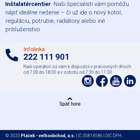
Inštalatércentier
. Naši špecialisti vám pomôžu
nájsť ideálne riešenie – či už ide o nový kotol,
reguláciu, potrubie, radiátory alebo iné
príslušenstvo.
Infolinka
222 111 901
Naši operátori sú vám k dispozícii v pracovných dňoch
od 7:00 do 18:00 a v sobotu od 7:30 do 11:30.
Podpořte
Podpo
Pod
nás
nás
nás
nás
na
na
na
na
Späť hore
síti
síti
YouT
Li
Instagram
Faceboo
© 2025
Ptáček - veľkoobchod, a.s.
| IČ 35814586 | DIČ DPH: