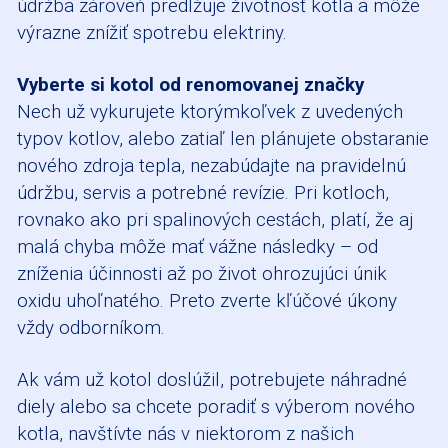
údržba zároveň predlžuje životnosť kotla a môže
výrazne znížiť spotrebu elektriny.
Vyberte si kotol od renomovanej značky
Nech už vykurujete ktorýmkoľvek z uvedených
typov kotlov, alebo zatiaľ len plánujete obstaranie
nového zdroja tepla, nezabúdajte na pravidelnú
údržbu, servis a potrebné revízie. Pri kotloch,
rovnako ako pri spalinových cestách, platí, že aj
malá chyba môže mať vážne následky – od
zníženia účinnosti až po život ohrozujúci únik
oxidu uhoľnatého. Preto zverte kľúčové úkony
vždy odborníkom.
Ak vám už kotol doslúžil, potrebujete náhradné
diely alebo sa chcete poradiť s výberom nového
kotla, navštívte nás v niektorom z našich