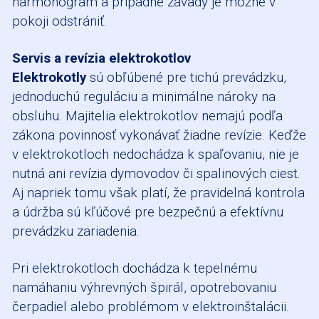
harmonogram a prípadné závady je možné v
pokoji odstrániť.
Servis a revízia elektrokotlov
Elektrokotly
sú obľúbené pre tichú prevádzku,
jednoduchú reguláciu a minimálne nároky na
obsluhu. Majitelia elektrokotlov nemajú podľa
zákona povinnosť vykonávať žiadne revízie. Keďže
v elektrokotloch nedochádza k spaľovaniu, nie je
nutná ani revízia dymovodov či spalinových ciest.
Aj napriek tomu však platí, že pravidelná kontrola
a údržba sú kľúčové pre bezpečnú a efektívnu
prevádzku zariadenia.
Pri elektrokotloch dochádza k tepelnému
namáhaniu výhrevných špirál, opotrebovaniu
čerpadiel alebo problémom v elektroinštalácii.