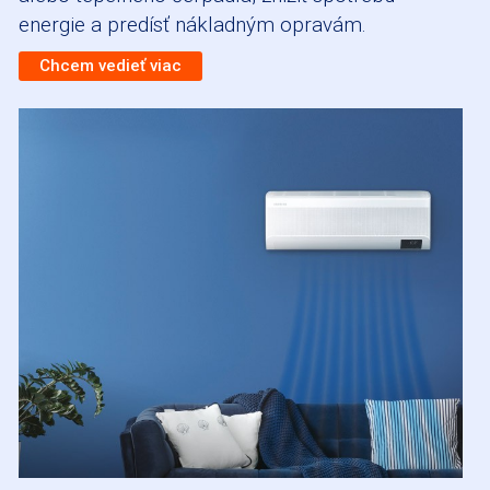
energie a predísť nákladným opravám.
Chcem vedieť viac