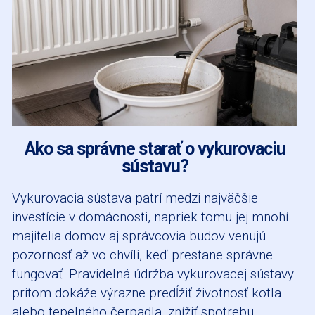
Ako sa správne starať o vykurovaciu
sústavu?
Vykurovacia sústava patrí medzi najväčšie
investície v domácnosti, napriek tomu jej mnohí
majitelia domov aj správcovia budov venujú
pozornosť až vo chvíli, keď prestane správne
fungovať. Pravidelná údržba vykurovacej sústavy
pritom dokáže výrazne predĺžiť životnosť kotla
alebo tepelného čerpadla, znížiť spotrebu