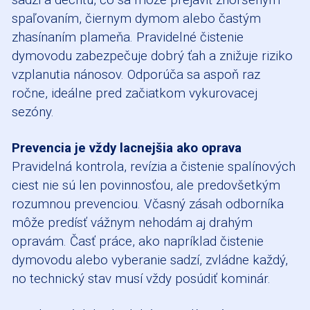
sadzí a dechtu, čo sa môže prejaviť zhoršeným
spaľovaním, čiernym dymom alebo častým
zhasínaním plameňa. Pravidelné čistenie
dymovodu zabezpečuje dobrý ťah a znižuje riziko
vzplanutia nánosov. Odporúča sa aspoň raz
ročne, ideálne pred začiatkom vykurovacej
sezóny.
Prevencia je vždy lacnejšia ako oprava
Pravidelná kontrola, revízia a čistenie spalínových
ciest nie sú len povinnosťou, ale predovšetkým
rozumnou prevenciou. Včasný zásah odborníka
môže predísť vážnym nehodám aj drahým
opravám. Časť práce, ako napríklad čistenie
dymovodu alebo vyberanie sadzí, zvládne každý,
no technický stav musí vždy posúdiť kominár.