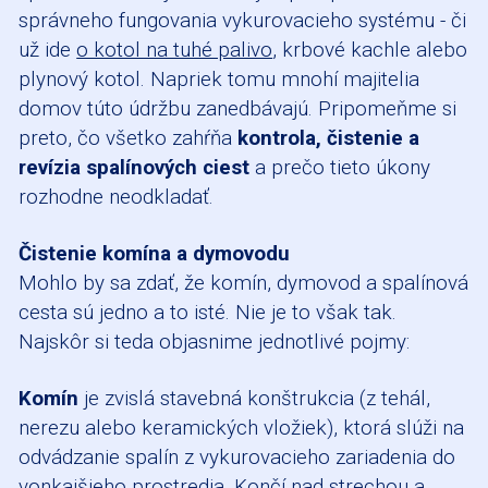
správneho fungovania vykurovacieho systému - či
už ide
o kotol na tuhé palivo
, krbové kachle alebo
plynový kotol. Napriek tomu mnohí majitelia
domov túto údržbu zanedbávajú. Pripomeňme si
preto, čo všetko zahŕňa
kontrola, čistenie a
revízia spalínových ciest
a prečo tieto úkony
rozhodne neodkladať.
Čistenie komína a dymovodu
Mohlo by sa zdať, že komín, dymovod a spalínová
cesta sú jedno a to isté. Nie je to však tak.
Najskôr si teda objasnime jednotlivé pojmy:
Komín
je zvislá stavebná konštrukcia (z tehál,
nerezu alebo keramických vložiek), ktorá slúži na
odvádzanie spalín z vykurovacieho zariadenia do
vonkajšieho prostredia. Končí nad strechou a