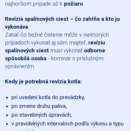
najhoršom prípade až k
požiaru
.
Revízia spalínových ciest – čo zahŕňa a kto ju
vykonáva
Zatiaľ čo bežné čistenie môže v niektorých
prípadoch vykonať aj sám majiteľ,
revíziu
spalínových ciest
musí vykonať
odborne
spôsobilá osoba
- kominár s príslušným
oprávnením.
Kedy je potrebná revízia kotla:
pri uvedení kotla do prevádzky,
pri zmene druhu paliva,
po stavebných úpravách,
v pravidelných intervaloch podľa výkonu a typu