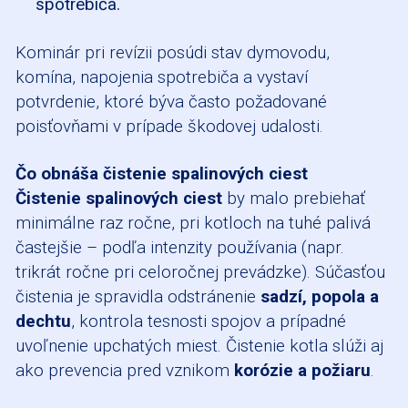
spotrebiča.
Kominár pri revízii posúdi stav dymovodu,
komína, napojenia spotrebiča a vystaví
potvrdenie, ktoré býva často požadované
poisťovňami v prípade škodovej udalosti.
Čo obnáša čistenie spalinových ciest
Čistenie spalinových ciest
by malo prebiehať
minimálne raz ročne, pri kotloch na tuhé palivá
častejšie – podľa intenzity používania (napr.
trikrát ročne pri celoročnej prevádzke). Súčasťou
čistenia je spravidla odstránenie
sadzí, popola a
dechtu
, kontrola tesnosti spojov a prípadné
uvoľnenie upchatých miest. Čistenie kotla slúži aj
ako prevencia pred vznikom
korózie a požiaru
.