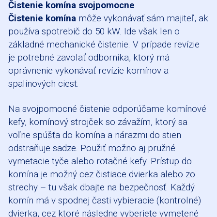
Čistenie komína svojpomocne
Čistenie komína
môže vykonávať sám majiteľ, ak
používa spotrebič do 50 kW. Ide však len o
základné mechanické čistenie. V prípade revízie
je potrebné zavolať odborníka, ktorý má
oprávnenie vykonávať revízie komínov a
spalinových ciest.
Na svojpomocné čistenie odporúčame komínové
kefy, komínový strojček so závažím, ktorý sa
voľne spúšťa do komína a nárazmi do stien
odstraňuje sadze. Použiť možno aj pružné
vymetacie tyče alebo rotačné kefy. Prístup do
komína je možný cez čistiace dvierka alebo zo
strechy – tu však dbajte na bezpečnosť. Každý
komín má v spodnej časti vybieracie (kontrolné)
dvierka, cez ktoré následne vyberiete vymetené