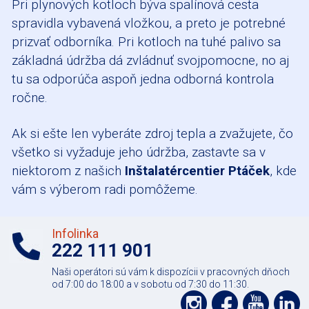
Pri plynových kotloch býva spalínová cesta
spravidla vybavená vložkou, a preto je potrebné
prizvať odborníka. Pri kotloch na tuhé palivo sa
základná údržba dá zvládnuť svojpomocne, no aj
tu sa odporúča aspoň jedna odborná kontrola
ročne.
Ak si ešte len vyberáte zdroj tepla a zvažujete, čo
všetko si vyžaduje jeho údržba, zastavte sa v
niektorom z našich
Inštalatércentier Ptáček
, kde
vám s výberom radi pomôžeme.
Infolinka
222 111 901
Naši operátori sú vám k dispozícii v pracovných dňoch
od 7:00 do 18:00 a v sobotu od 7:30 do 11:30.
Podpořte
Podpo
Pod