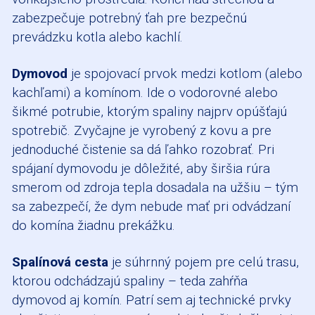
zabezpečuje potrebný ťah pre bezpečnú
prevádzku kotla alebo kachlí.
Dymovod
je spojovací prvok medzi kotlom (alebo
kachľami) a komínom. Ide o vodorovné alebo
šikmé potrubie, ktorým spaliny najprv opúšťajú
spotrebič. Zvyčajne je vyrobený z kovu a pre
jednoduché čistenie sa dá ľahko rozobrať. Pri
spájaní dymovodu je dôležité, aby širšia rúra
smerom od zdroja tepla dosadala na užšiu – tým
sa zabezpečí, že dym nebude mať pri odvádzaní
do komína žiadnu prekážku.
Spalínová cesta
je súhrnný pojem pre celú trasu,
ktorou odchádzajú spaliny – teda zahŕňa
dymovod aj komín. Patrí sem aj technické prvky