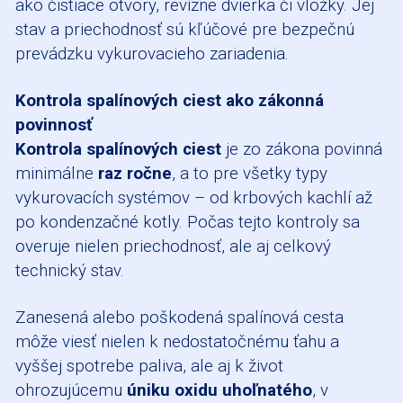
ako čistiace otvory, revízne dvierka či vložky. Jej
stav a priechodnosť sú kľúčové pre bezpečnú
prevádzku vykurovacieho zariadenia.
Kontrola spalínových ciest ako zákonná
povinnosť
Kontrola spalínových ciest
je zo zákona povinná
minimálne
raz ročne
, a to pre všetky typy
vykurovacích systémov – od krbových kachlí až
po kondenzačné kotly. Počas tejto kontroly sa
overuje nielen priechodnosť, ale aj celkový
technický stav.
Zanesená alebo poškodená spalínová cesta
môže viesť nielen k nedostatočnému ťahu a
vyššej spotrebe paliva, ale aj k život
ohrozujúcemu
úniku oxidu uhoľnatého
, v